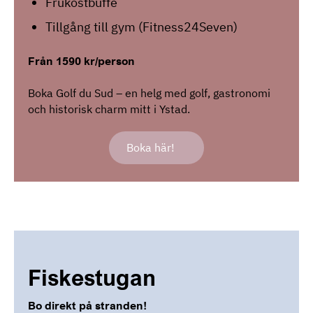
Frukostbuffé
Tillgång till gym (Fitness24Seven)
Från 1590 kr/person
Boka Golf du Sud – en helg med golf, gastronomi
och historisk charm mitt i Ystad.
Boka här!
Fiskestugan
Bo direkt på stranden!