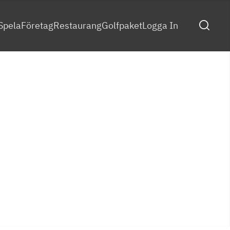
Spela
Företag
Restaurang
Golfpaket
Logga In