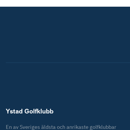
Ystad Golfklubb
En av Sveriges äldsta och anrikaste golfklubbar