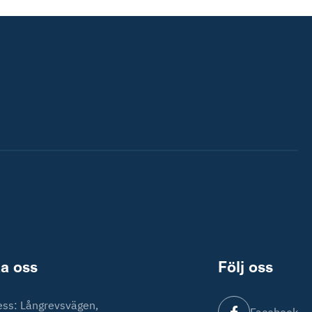
a oss
Följ oss
ss: Långrevsvägen,