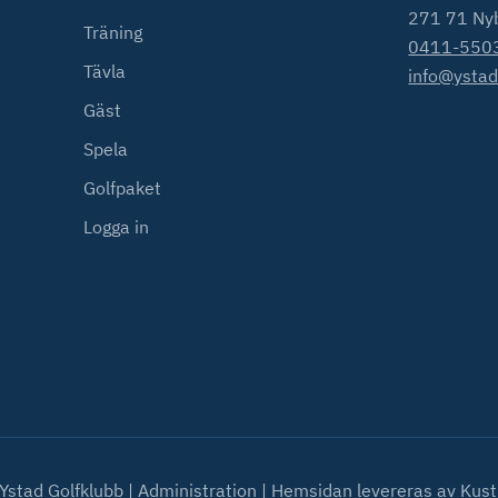
271 71 Ny
Träning
0411-550
Tävla
info@ystad
Gäst
Spela
Golfpaket
Logga in
Ystad Golfklubb
|
Administration
|
Hemsidan levereras av Kust