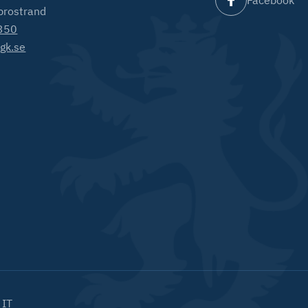
Facebook
brostrand
350
gk.se
 IT