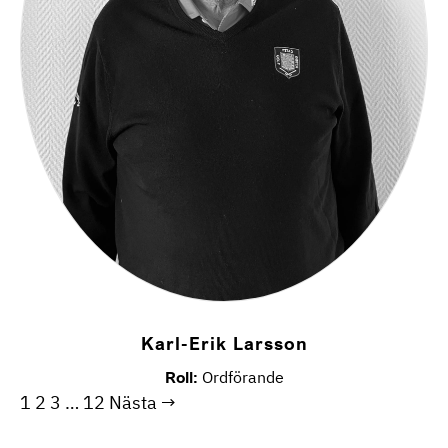
Karl-Erik Larsson
Roll:
Ordförande
1
2
3
…
12
Nästa →