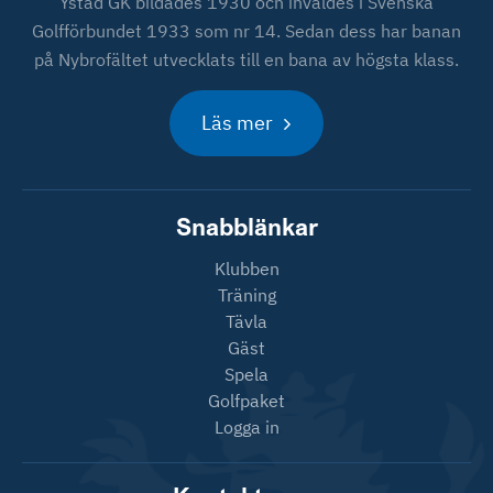
Ystad GK bildades 1930 och invaldes i Svenska
Golfförbundet 1933 som nr 14. Sedan dess har banan
på Nybrofältet utvecklats till en bana av högsta klass.
Läs mer
Snabblänkar
Klubben
Träning
Tävla
Gäst
Spela
Golfpaket
Logga in