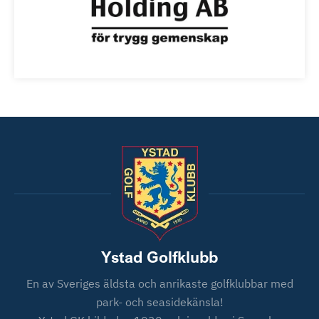
Ystad Golfklubb
En av Sveriges äldsta och anrikaste golfklubbar med
park- och seasidekänsla!