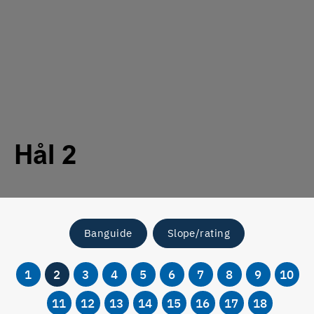
Hål 2
Banguide
Slope/rating
1
2
3
4
5
6
7
8
9
10
11
12
13
14
15
16
17
18