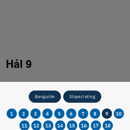
Hål 9
Banguide
Slope/rating
1
2
3
4
5
6
7
8
9
10
11
12
13
14
15
16
17
18