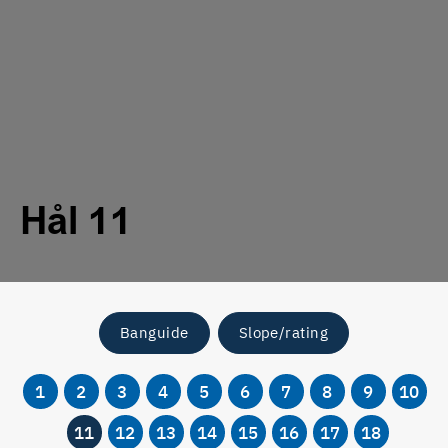
Hål 11
Banguide
Slope/rating
1
2
3
4
5
6
7
8
9
10
11
12
13
14
15
16
17
18