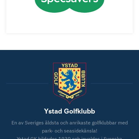
Ystad Golfklubb
En av Sveriges äldsta och anrikaste golfklubbar med
park- och seasidekänsla!
Ystad GK bildades 1930 och invaldes i Svenska